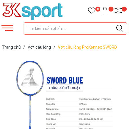
0
0
Trang chủ
/
Vợt cầu lông
/
Vợt cầu lông ProKennex SWORD