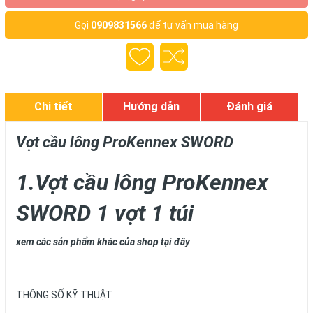
Gọi
0909831566
để tư vấn mua hàng
Chi tiết
Hướng dẫn
Đánh giá
Vợt cầu lông ProKennex SWORD
1.Vợt cầu lông ProKennex
SWORD 1 vợt 1 túi
xem các sản phẩm khác của shop tại đây
THÔNG SỐ KỸ THUẬT