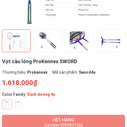
Vợt cầu lông ProKennex SWORD
Thương hiệu:
Prokennex
Mã sản phẩm:
Sword4u
1.618.000₫
Color Family:
Xanh dương 4u
HẾT HÀNG
Gọi ngay 0909831566