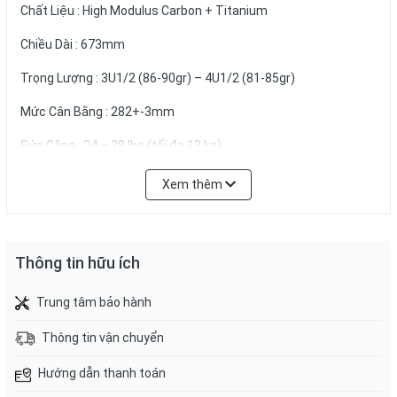
Chất Liệu : High Modulus Carbon + Titanium
Chiều Dài : 673mm
Trọng Lượng : 3U1/2 (86-90gr) – 4U1/2 (81-85gr)
Mức Cân Bằng : 282+-3mm
Sức Căng : 24 – 28 lbs (tối đa 13 kg)
Khung VợtIsodynamic
Xem thêm
Thân Vợt : Dẻo (Flexible)
Màu Sắc :Xanh Dương – Vàng
Thông tin hữu ích
Kiểu Vợt : Phòng Thủ
Trung tâm bảo hành
Công Nghệ : Titanium Aerodynamic Restitution
Thông tin vận chuyển
Dòng vợt ProKennex SWORD
Hướng dẫn thanh toán
là dòng vợt cầu lông theo lối đánh phòng thủ. Dòng vợt này