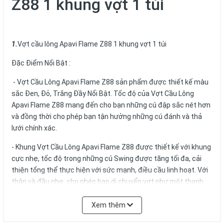
Z88 1 khung vợt 1 túi
1.
Vợt cầu lông Apavi Flame Z88 1 khung vợt 1 túi
Đặc Điểm Nổi Bật :
- Vợt Cầu Lông Apavi Flame Z88 sản phẩm được thiết kế màu
sắc Đen, Đỏ, Trắng Đầy Nổi Bật. Tốc độ của Vợt Cầu Lông
Apavi Flame Z88 mang đến cho bạn những cú đập sắc nét hơn
và đồng thời cho phép bạn tận hưởng những cú đánh và thả
lưới chính xác.
- Khung Vợt Cầu Lông Apavi Flame Z88 được thiết kế với khung
cực nhẹ, tốc độ trong những cú Swing được tăng tối đa, cải
thiện tổng thể thực hiện với sức mạnh, điều cầu linh hoạt. Với
thân và đầu nhẹ, cho phép bạn di chuyển vợt như một thanh
kiếm và mang đến một pha xử lý sắc bén.
Xem thêm
2. Thông số
Vợt cầu lông
Apavi Flame Z88