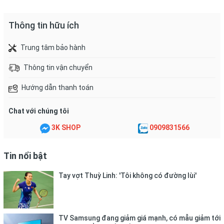
- Khung vợt: Carbon 24T + Nano Tech + Homel Tech
Thông tin hữu ích
- Thân vợt: Carbon 24T Graphite
- Độ cứng: 8.6-8.8 (dẻo)
Trung tâm bảo hành
- Trọng lương: 82+-2 4U
Thông tin vận chuyển
- Chu vi cán vợt G5
Hướng dẫn thanh toán
- Sức căng tối đa: 22-28 lbs ( Tối đa 12.7kg)
Chat với chúng tôi
- Màu sắc: Trắng Xanh , Trắng Đen
3K SHOP
0909831566
- Xuất xứ: Vợt Cầu Lông Apavi Flame Z88 được sản xuất Trung
Quốc.
Tin nổi bật
Tay vợt Thuỳ Linh: 'Tôi không có đường lùi'
TV Samsung đang giảm giá mạnh, có mẫu giảm tới