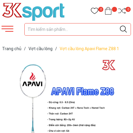
0
0
Trang chủ
/
Vợt cầu lông
/
Vợt cầu lông Apavi Flame Z88 1
khung vợt 1 túi [Chính hãng][bảo hành 3T]