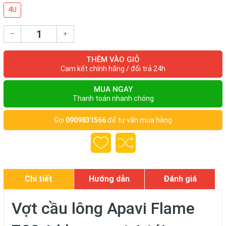
4U
–
+
THÊM VÀO GIỎ
Cam kết chính hãng / đổi trả 24h
MUA NGAY
Thanh toán nhanh chóng
Gọi
0909831566
để tư vấn mua hàng
Chi tiết
Hướng dẫn
Đánh giá
Vợt cầu lông Apavi Flame