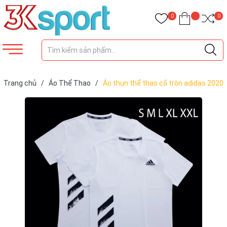
0
0
Trang chủ
/
Áo Thể Thao
/
Áo thun thể thao cổ tròn adidas 2020
mẫu ad01 nam nữ chung