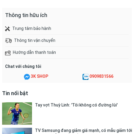
độ cao làm teo sợi vải.
- Hạn chế sấy khô.
Thông tin hữu ích
.Áo thun thể thao cổ tròn 2020 nam nữ chung
Trung tâm bảo hành
Thông tin vận chuyển
Hướng dẫn thanh toán
Chat với chúng tôi
3K SHOP
0909831566
Tin nổi bật
Tay vợt Thuỳ Linh: 'Tôi không có đường lùi'
TV Samsung đang giảm giá mạnh, có mẫu giảm tới