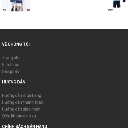
độ cao làm teo sợi vải.
- Hạn chế sấy khô.
vải thun lạnh 4 chiều mềm min , thấm hút mồ hôi cực tốt
Thích hợp các môn vận động như: Bóng đá, bóng ném, bóng
chuyền, cầu lông...
VỀ CHÚNG TÔI
Được in theo dây chuyền công nghệ khép kín chuyên nghiệp,
không bong tróc hoặc bạc màu
Trang chủ
Vải thun lạnh thường bền tuy nhiên để giữ cho màu sắc, chất
Giới thiệu
liệu luôn sắc nét. Bạn cần lưu ý những điều sau:
Sản phẩm
- Thun lạnh thường không thấm nước và dễ giặt sạch không
HƯỚNG DẪN
cần thiết giặt quá lâu trong máy.
- Không nên ngâm quần áo lâu trong nước, hoặc để nơi ẩm
Hướng dẫn mua hàng
mốc.
Hướng dẫn thanh toán
- Vì vải không nhăn nên không cần ủi và cũng tránh ủi vì nhiệt
Hướng dẫn giao nhận
độ cao làm teo sợi vải.
Điều khoản dịch vụ
- Hạn chế sấy khô.
CHÍNH SÁCH BÁN HÀNG
vải thun lạnh 4 chiều mềm min , thấm hút mồ hôi cực tốt