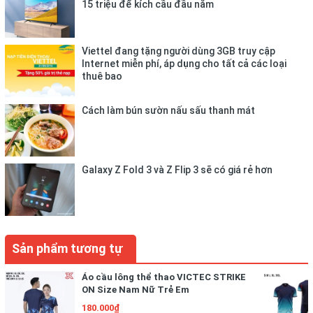
15 triệu để kích cầu đầu năm
Viettel đang tặng người dùng 3GB truy cập
Internet miễn phí, áp dụng cho tất cả các loại
thuê bao
vải thun lạnh 4 chiều mềm min , thấm hút mồ hôi cực tốt
Cách làm bún sườn nấu sấu thanh mát
Thích hợp các môn vận động như: Bóng đá, bóng ném, bóng
chuyền, cầu lông...
Được in theo dây chuyền công nghệ khép kín chuyên nghiệp,
Galaxy Z Fold 3 và Z Flip 3 sẽ có giá rẻ hơn
không bong tróc hoặc bạc màu
Vải thun lạnh thường bền tuy nhiên để giữ cho màu sắc, chất
liệu luôn sắc nét. Bạn cần lưu ý những điều sau:
- Thun lạnh thường không thấm nước và dễ giặt sạch không
Sản phẩm tương tự
cần thiết giặt quá lâu trong máy.
- Không nên ngâm quần áo lâu trong nước, hoặc để nơi ẩm
Áo cầu lông thể thao VICTEC STRIKE
mốc.
ON Size Nam Nữ Trẻ Em
- Vì vải không nhăn nên không cần ủi và cũng tránh ủi vì nhiệt
180.000₫