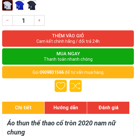
–
+
THÊM VÀO GIỎ
Cam kết chính hãng / đổi trả 24h
MUA NGAY
Thanh toán nhanh chóng
Gọi
0909831566
để tư vấn mua hàng
Chi tiết
Hướng dẫn
Đánh giá
Áo thun thể thao cổ tròn 2020 nam nữ
chung