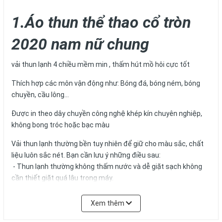
1.Áo thun thể thao cổ tròn
2020 nam nữ chung
vải thun lạnh 4 chiều mềm min , thấm hút mồ hôi cực tốt
Thích hợp các môn vận động như: Bóng đá, bóng ném, bóng
chuyền, cầu lông...
Được in theo dây chuyền công nghệ khép kín chuyên nghiệp,
không bong tróc hoặc bạc màu
Vải thun lạnh thường bền tuy nhiên để giữ cho màu sắc, chất
liệu luôn sắc nét. Bạn cần lưu ý những điều sau:
- Thun lạnh thường không thấm nước và dễ giặt sạch không
cần thiết giặt quá lâu trong máy.
- Không nên ngâm quần áo lâu trong nước, hoặc để nơi ẩm
mốc.
Xem thêm
- Vì vải không nhăn nên không cần ủi và cũng tránh ủi vì nhiệt