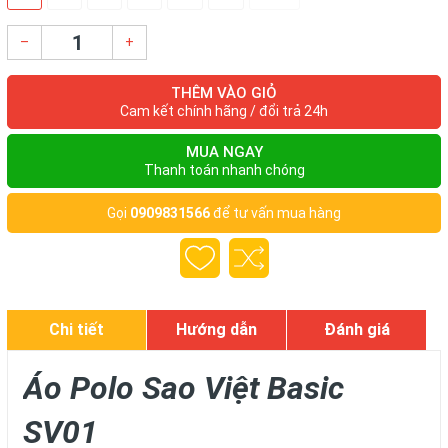
–
+
THÊM VÀO GIỎ
Cam kết chính hãng / đổi trả 24h
MUA NGAY
Thanh toán nhanh chóng
Gọi
0909831566
để tư vấn mua hàng
Chi tiết
Hướng dẫn
Đánh giá
Áo Polo Sao Việt Basic
SV01