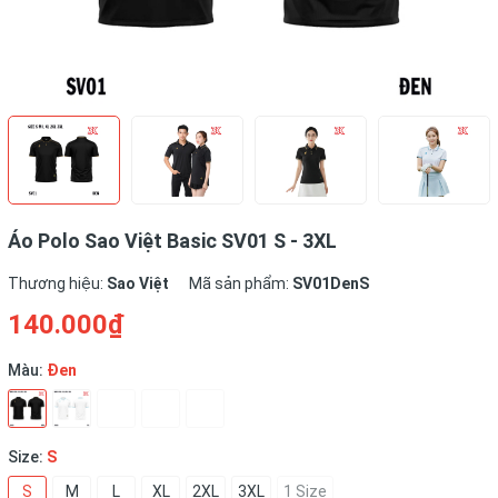
Áo Polo Sao Việt Basic SV01 S - 3XL
Thương hiệu:
Sao Việt
Mã sản phẩm:
SV01DenS
140.000₫
Màu:
Đen
Size:
S
S
M
L
XL
2XL
3XL
1 Size