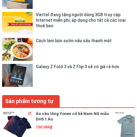
👉Quý khách có gặp bất cứ khó khăn nào trong việc chọn size,
Viettel đang tặng người dùng 3GB truy cập
chọn mẫu,... hay khó khăn trong các thao tác mua hàng trên
Internet miễn phí, áp dụng cho tất cả các loại
Shop thì đừng ngần ngại hãy Chat ngay cho Shop để Shop tư
thuê bao
vấn, hướng dẫn cho quý khách. *Nếu quý khách cần đặt áo
nhóm, áo lớp, áo teambuilding, áo gia đình,... in theo yêu cầu (in
Cách làm bún sườn nấu sấu thanh mát
tên công ty, in logo, in slogan,...) vui lòng liên hệ trực tiếp với
Shop để được hỗ trợ và báo giá tốt nhất.
Galaxy Z Fold 3 và Z Flip 3 sẽ có giá rẻ hơn
Sản phẩm tương tự
Áo cầu lông Yonex cổ bẻ Nam Nữ mẫu
DH5 1 Áo
150.000₫