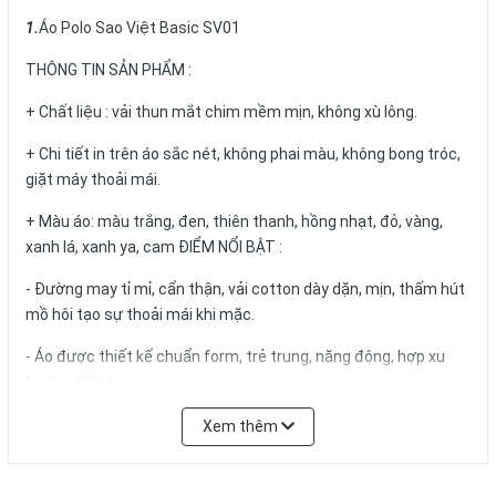
1.
Áo Polo Sao Việt Basic SV01
THÔNG TIN SẢN PHẨM :
+ Chất liệu : vải thun mắt chim mềm mịn, không xù lông.
+ Chi tiết in trên áo sắc nét, không phai màu, không bong tróc,
giặt máy thoải mái.
+ Màu áo: màu trắng, đen, thiên thanh, hồng nhạt, đỏ, vàng,
xanh lá, xanh ya, cam ĐIỂM NỔI BẬT :
- Đường may tỉ mỉ, cẩn thận, vải cotton dày dặn, mịn, thấm hút
mồ hôi tạo sự thoải mái khi mặc.
- Áo được thiết kế chuẩn form, trẻ trung, năng động, hợp xu
hướng thời trang.
- Dễ dàng phối cùng quần jean, quần short, cùng các phụ kiện
Xem thêm
khác.
- Làm áo đôi, áo gia đình hay áo hội nhóm độc đáo, ấn tượng.