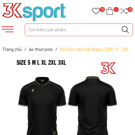
0
0
Trang chủ
/
áo thun polo
/
Áo Polo Sao Việt Basic SV01 S - 3XL