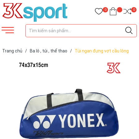
0
0
Trang chủ
/
Ba lô , túi , thể thao
/
Túi ngan đựng vợt cầu lông
yonex 03