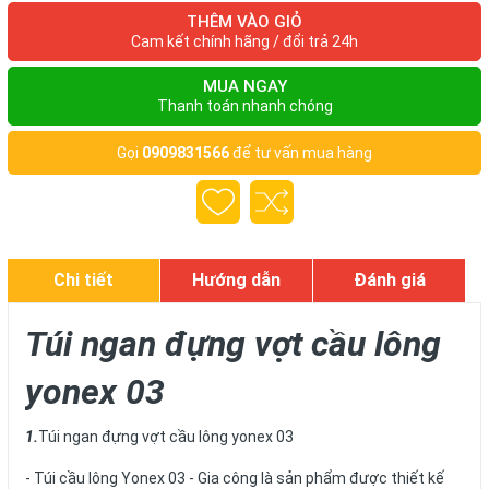
THÊM VÀO GIỎ
Cam kết chính hãng / đổi trả 24h
MUA NGAY
Thanh toán nhanh chóng
Gọi
0909831566
để tư vấn mua hàng
Chi tiết
Hướng dẫn
Đánh giá
Túi ngan đựng vợt cầu lông
yonex 03
1.
Túi ngan đựng vợt cầu lông yonex 03
- Túi cầu lông Yonex 03 - Gia công là sản phẩm được thiết kế