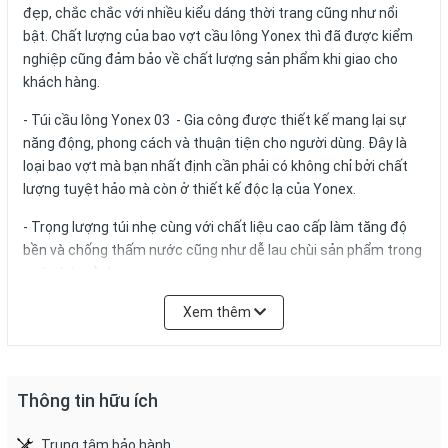
đẹp, chắc chắc với nhiều kiểu dáng thời trang cũng như nổi
bật. Chất lượng của bao vợt cầu lông Yonex thì đã được kiểm
nghiệp cũng đảm bảo về chất lượng sản phẩm khi giao cho
khách hàng.
- Túi cầu lông Yonex 03 - Gia công được thiết kế mang lại sự
năng động, phong cách và thuận tiện cho người dùng. Đây là
loại bao vợt mà bạn nhất định cần phải có không chỉ bởi chất
lượng tuyệt hảo mà còn ở thiết kế độc lạ của Yonex.
- Trọng lượng túi nhẹ cùng với chất liệu cao cấp làm tăng độ
bền và chống thấm nước cũng như dễ lau chùi sản phẩm trong
quá trình sử dụng.
- Ngoài ra, Yonex 03 - Gia công là mẫu túi cầu lông cá tính,
Xem thêm
phong cách, bền bỉ, giá cả phải chăng phù hợp với cả nam lẫn
nữ đảm bảo sẽ làm hài lòng người tiêu dùng.
- Túi cầu lông Yonex 03 - Gia công có kích thước và các ngăn
Thông tin hữu ích
tiện ích như:
Trung tâm bảo hành