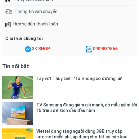
+ Hai ngăn chính lớn rộng rãi, một ngăn dừng để chứa vợt tối
đa lên đến 6 cây, ngăn còn lại dùng để đựng quần áo, ống cầu,
Thông tin vận chuyển
khăn lau,...
Hướng dẫn thanh toán
+ Có ngăn đựng giày chuyên dụng chống ẩm.
Chat với chúng tôi
+ Có thêm các ngăn nhỏ dùng để đựng phụ kiện và chai nước.
3K SHOP
0909831566
+ Có cả tay cầm đơn và dây đeo với thiết kế trẻ trung, tiện lợi
cho mọi nhu cầu của người chơi khi cần thiết.
Tin nổi bật
Tay vợt Thuỳ Linh: 'Tôi không có đường lùi'
TV Samsung đang giảm giá mạnh, có mẫu giảm tới
15 triệu để kích cầu đầu năm
Viettel đang tặng người dùng 3GB truy cập
Internet miễn phí, áp dụng cho tất cả các loại