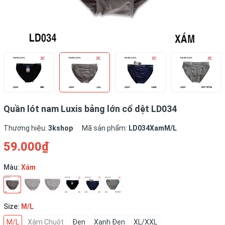
Quần lót nam Luxis bảng lớn cổ dệt LD034
Thương hiệu:
3kshop
Mã sản phẩm:
LD034XamM/L
59.000₫
Màu:
Xám
Size:
M/L
M/L
Xám Chuột
Đen
Xanh Đen
XL/XXL