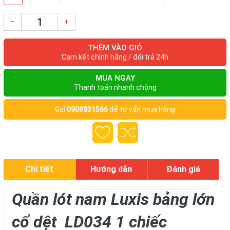
–
+
THÊM VÀO GIỎ
Cam kết chính hãng / đổi trả 24h
MUA NGAY
Thanh toán nhanh chóng
Gọi
0909831566
để tư vấn mua hàng
Chi tiết
Hướng dẫn
Đánh giá
Quần lót nam Luxis bảng lớn
cổ dệt LD034 1 chiếc