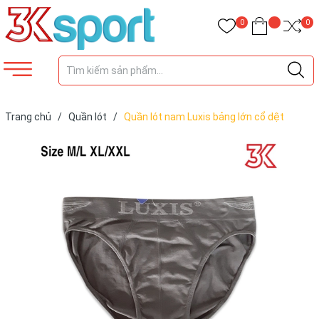
0
0
Trang chủ
/
Quần lót
/
Quần lót nam Luxis bảng lớn cổ dệt
LD034