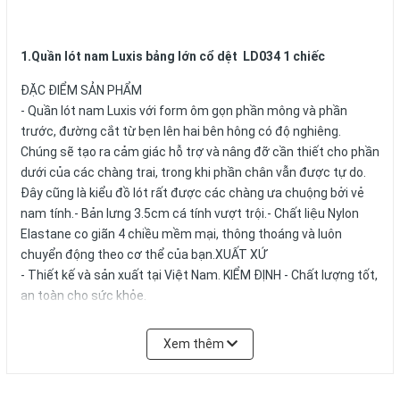
1.Quần lót nam Luxis bảng lớn cổ dệt LD034 1 chiếc
ĐẶC ĐIỂM SẢN PHẨM
- Quần lót nam Luxis với form ôm gọn phần mông và phần
trước, đường cắt từ bẹn lên hai bên hông có độ nghiêng.
Chúng sẽ tạo ra cảm giác hỗ trợ và nâng đỡ cần thiết cho phần
dưới của các chàng trai, trong khi phần chân vẫn được tự do.
Đây cũng là kiểu đồ lót rất được các chàng ưa chuộng bởi vẻ
nam tính.- Bản lưng 3.5cm cá tính vượt trội.- Chất liệu Nylon
Elastane co giãn 4 chiều mềm mại, thông thoáng và luôn
chuyển động theo cơ thể của bạn.XUẤT XỨ
- Thiết kế và sản xuất tại Việt Nam. KIỂM ĐỊNH - Chất lượng tốt,
an toàn cho sức khỏe.
CÁCH BẢO QUẢN SẢN PHẨM
- Không giặt với quần áo khác màu.- Giặt bằng tay, vò nhẹ. Hoặc
Xem thêm
bỏ vào túi giặt nếu giặt máy.- Không dùng chất tẩy mạnh.-
Không giặt với nước nóng.- Sản phẩm không cần ủi.Lưu Ý quần
chỉ có 2 size : M/L , và L/XL tương đương XL/XXL