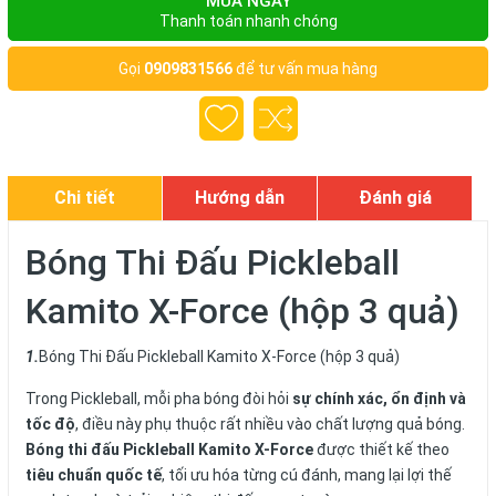
MUA NGAY
Thanh toán nhanh chóng
Gọi
0909831566
để tư vấn mua hàng
Chi tiết
Hướng dẫn
Đánh giá
Bóng Thi Đấu Pickleball
Kamito X-Force (hộp 3 quả)
1.
Bóng Thi Đấu Pickleball Kamito X-Force (hộp 3 quả)
Trong Pickleball, mỗi pha bóng đòi hỏi
sự chính xác, ổn định và
tốc độ
, điều này phụ thuộc rất nhiều vào chất lượng quả bóng.
Bóng thi đấu Pickleball Kamito X-Force
được thiết kế theo
tiêu chuẩn quốc tế
, tối ưu hóa từng cú đánh, mang lại lợi thế