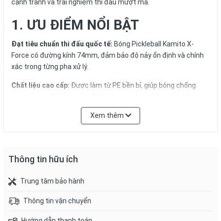
cạnh tranh và trải nghiệm thi đấu mượt mà.
1. ƯU ĐIỂM NỔI BẬT
Đạt tiêu chuẩn thi đấu quốc tế:
Bóng Pickleball Kamito X-
Force có đường kính 74mm, đảm bảo độ nảy ổn định và chính
xác trong từng pha xử lý.
Chất liệu cao cấp:
Được làm từ PE bền bỉ, giúp bóng chống
biến dạng, giữ hiệu suất tối đa ngay cả sau nhiều trận đấu
căng thẳng.
Xem thêm
Thiết kế tối ưu:
40 lỗ phân bố hợp lý giúp tăng tốc độ bóng,
giảm ảnh hưởng của gió và hỗ trợ điều hướng chính xác.
Hiệu suất vượt trội:
Đường kính lỗ 7mm giúp kiểm soát bóng
Thông tin hữu ích
tốt hơn, giảm lực cản và tối ưu hóa các cú đánh mạnh, hiểm
hóc.
Trung tâm bảo hành
Trọng lượng lý tưởng:
26g mang đến sự cân bằng hoàn hảo
Thông tin vận chuyển
giữa tốc độ và khả năng kiểm soát, giúp người chơi thực hiện
Hướng dẫn thanh toán