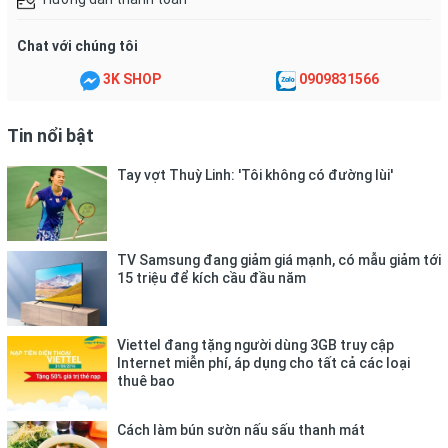
những pha bóng dứt khoát.
Màu sắc nổi bật:
Xanh lá dễ nhận diện trong mọi điều kiện ánh
Chat với chúng tôi
sáng, giúp người chơi theo dõi bóng dễ dàng hơn.
3K SHOP
0909831566
2. THÔNG TIN SẢN PHẨM
Tin nổi bật
Chất liệu:
PE cao cấp, chống biến dạng
Tay vợt Thuỳ Linh: 'Tôi không có đường lùi'
Đường kính bóng:
74mm
Số lỗ:
40 lỗ, đường kính lỗ 7mm
Trọng lượng:
26g
TV Samsung đang giảm giá mạnh, có mẫu giảm tới
15 triệu để kích cầu đầu năm
Màu sắc:
Xanh lá
3. HƯỚNG DẪN BẢO QUẢN
Viettel đang tặng người dùng 3GB truy cập
Internet miễn phí, áp dụng cho tất cả các loại
thuê bao
Bảo quản bóng ở nơi khô ráo, thoáng mát, tránh tiếp xúc với
nhiệt độ cao hoặc ánh nắng trực tiếp trong thời gian dài.
Cách làm bún sườn nấu sấu thanh mát
Tránh để bóng chịu áp lực lớn hoặc vật nặng đè lên để duy trì