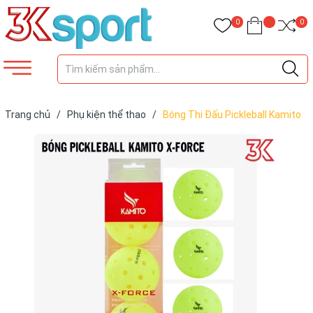
0
0
Trang chủ
/
Phụ kiện thể thao
/
Bóng Thi Đấu Pickleball Kamito
X-Force (hộp 3 quả)