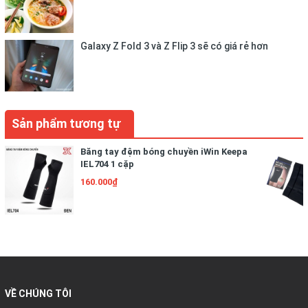
hình dạng chuẩn.
Vệ sinh nhẹ nhàng bằng khăn ẩm để loại bỏ bụi bẩn, giúp bóng
Galaxy Z Fold 3 và Z Flip 3 sẽ có giá rẻ hơn
luôn trong trạng thái tốt nhất khi sử dụng.
Sản phẩm tương tự
Băng tay đệm bóng chuyền iWin Keepa
IEL704 1 cặp
160.000₫
VỀ CHÚNG TÔI