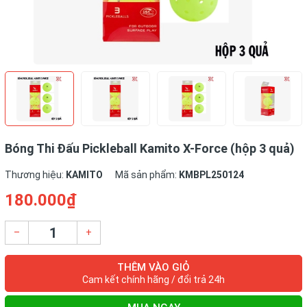
Bóng Thi Đấu Pickleball Kamito X-Force (hộp 3 quả)
Thương hiệu:
KAMITO
Mã sản phẩm:
KMBPL250124
180.000₫
–
+
THÊM VÀO GIỎ
Cam kết chính hãng / đổi trả 24h