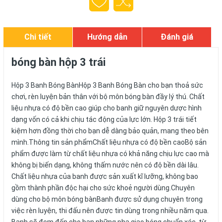
Chi tiết
Hướng dẫn
Đánh giá
bóng bàn hộp 3 trái
Hộp 3 Banh Bóng BànHộp 3 Banh Bóng Bàn cho bạn thoả sức
chơi, rèn luyện bản thân với bộ môn bóng bàn đầy lý thú. Chất
liệu nhựa có độ bền cao giúp cho banh giữ nguyên dược hình
dạng vốn có cả khi chịu tác động của lực lớn. Hộp 3 trái tiết
kiệm hơn đồng thời cho bạn dễ dàng bảo quản, mang theo bên
mình.Thông tin sản phẩmChất liệu nhựa có độ bền caoBộ sản
phẩm được làm từ chất liệu nhựa có khả năng chịu lực cao mà
không bị biến dạng, không thấm nước nên có độ bền dài lâu.
Chất liệu nhựa của banh được sản xuất kĩ lưỡng, không bao
gồm thành phần độc hại cho sức khoẻ người dùng.Chuyên
dùng cho bộ môn bóng bànBanh được sử dụng chuyên trong
việc rèn luyện, thi đấu nên được tin dùng trong nhiều năm qua.