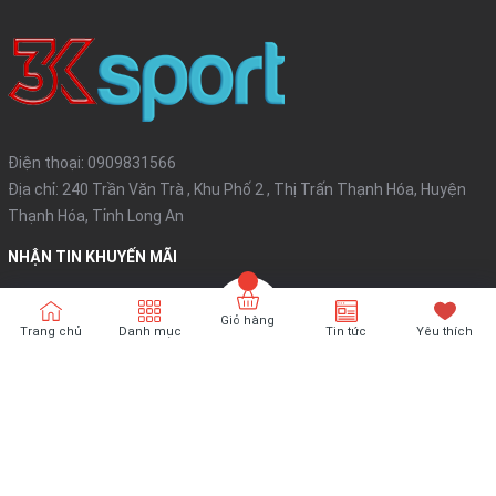
Điện thoại:
0909831566
Địa chỉ: 240 Trần Văn Trà , Khu Phố 2 , Thị Trấn Thạnh Hóa, Huyện
Thạnh Hóa, Tỉnh Long An
NHẬN TIN KHUYẾN MÃI
Đăng ký
Giỏ hàng
Trang chủ
Danh mục
Tin tức
Yêu thích
Bản quyền thuộc về
3K SHOP
Cung cấp bởi
Sapo