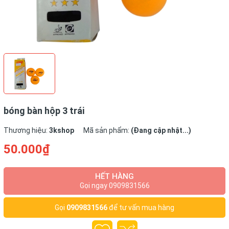
bóng bàn hộp 3 trái
Thương hiệu:
3kshop
Mã sản phẩm:
(Đang cập nhật...)
50.000₫
HẾT HÀNG
Gọi ngay 0909831566
Gọi
0909831566
để tư vấn mua hàng