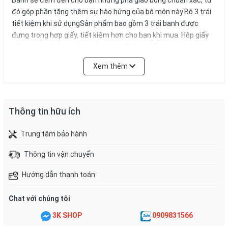
Banh sẽ đem đến cho bạn những pha giao bóng chuẩn xác, từ
đó góp phần tăng thêm sự hào hứng của bộ môn này.Bộ 3 trái
tiết kiệm khi sử dụngSản phẩm bao gồm 3 trái banh được
đựng trong hợp giấy, tiết kiệm hơn cho bạn khi mua. Hộp giấy
cững giúp cho bạn bảo quản banh tốt hơn, dễ mang theo bên
mình mà không lo rơi rớt hay mất.
Xem thêm
Thông tin hữu ích
Trung tâm bảo hành
Thông tin vận chuyển
Hướng dẫn thanh toán
Chat với chúng tôi
3K SHOP
0909831566