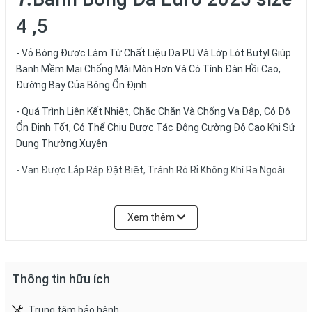
4 ,5
- Vỏ Bóng Được Làm Từ Chất Liệu Da PU Và Lớp Lót Butyl Giúp
Banh Mềm Mại Chống Mài Mòn Hơn Và Có Tính Đàn Hồi Cao,
Đường Bay Của Bóng Ổn Định.
- Quá Trình Liên Kết Nhiệt, Chắc Chắn Và Chống Va Đập, Có Độ
Ổn Định Tốt, Có Thể Chịu Được Tác Động Cường Độ Cao Khi Sử
Dụng Thường Xuyên
- Van Được Lắp Ráp Đặt Biệt, Tránh Rò Rỉ Không Khí Ra Ngoài
- Hướng Bóng Đi Chính Xác Ít Bị Lệch
Xem thêm
- Vỏ Bóng Được Cấu Tạo Rất Nhiều Lớp , Có Độ Bền Cao , Trong
Quá Trình Sử Dụng Sẽ Không Bị Biến Dạng
- Bóng Đá Cỡ 5: Nặng 420 - 445g, Chu Vi 680 - 700mm, Đường
Thông tin hữu ích
Kính 21,5cm, Phù Hợp Với Thi Đấu Mọi Loại Sân.
3. Cách Bảo Quản
Trung tâm bảo hành