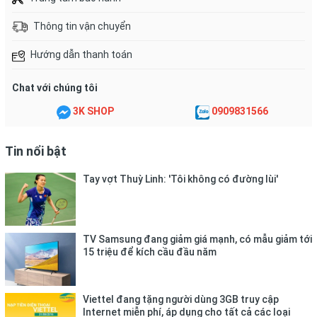
Không Phơi Bóng Ở Nơi Có ÁNH NẮNG TRỰC TIẾP - Sẽ Giúp
Thông tin vận chuyển
Bóng Không Bị Chảy Nhựa Và Keo
Hướng dẫn thanh toán
Không Ngâm Nước - Lấy Khăn Lau Cho Sạch Sẽ
Chat với chúng tôi
Không Lấy Bàn Chải TRÀ TRỰC TIẾP
3K SHOP
0909831566
Tin nổi bật
Tay vợt Thuỳ Linh: 'Tôi không có đường lùi'
TV Samsung đang giảm giá mạnh, có mẫu giảm tới
15 triệu để kích cầu đầu năm
Viettel đang tặng người dùng 3GB truy cập
Internet miễn phí, áp dụng cho tất cả các loại