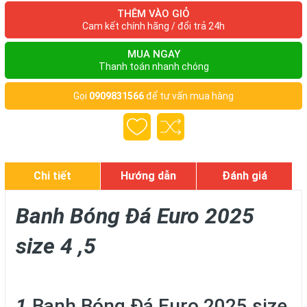
THÊM VÀO GIỎ
Cam kết chính hãng / đổi trả 24h
MUA NGAY
Thanh toán nhanh chóng
Gọi
0909831566
để tư vấn mua hàng
Chi tiết
Hướng dẫn
Đánh giá
Banh Bóng Đá Euro 2025
size 4 ,5
1.
Banh Bóng Đá Euro 2025 size