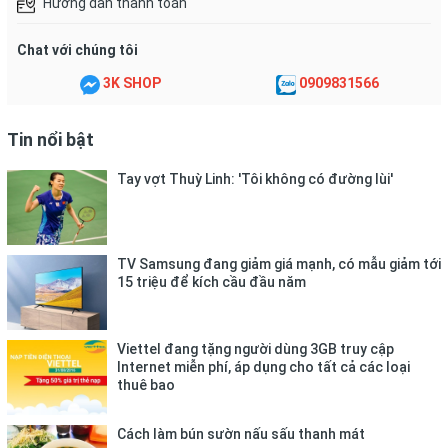
Hướng dẫn thanh toán
Lưu ý: Không dùng trực tiếp trên vết thương hở.
Chat với chúng tôi
CÔNG DỤNG CỦA BĂNG VẢI STARBALM
3K SHOP
0909831566
Cố định khớp và dây chằng khi chơi thể thao
Tin nổi bật
Phòng tránh trật khớp, bong gân, đứt dây chằng
Tay vợt Thuỳ Linh: 'Tôi không có đường lùi'
VỀ THƯƠNG HIỆU STARBALM
STARBALM là một thương hiệu 20 năm chăm sóc thể thao của
Hà Lan được phát triển đặc biệt dành riêng cho những người
yêu thích vận động,
TV Samsung đang giảm giá mạnh, có mẫu giảm tới
15 triệu để kích cầu đầu năm
STARBALM giúp bạn đạt được tối đa giới hạn của mình thông
qua ngăn ngừa chấn thương và phục hồi nhanh chóng chấn
thương.
Viettel đang tặng người dùng 3GB truy cập
Internet miễn phí, áp dụng cho tất cả các loại
thuê bao
Giá trị cốt lõi của STARBALM mang lại cho khách hàng: Khuyến
khích vận động, tăng cường sức khoẻ, nhanh hơn, tự tin hơn,
năng suất hơn.
Cách làm bún sườn nấu sấu thanh mát