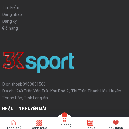
Tìm kiếm
Đăng nhập
Đăng ký
Giỏ hàng
Điện thoại:
0909831566
Địa chỉ: 240 Trần Văn Trà , Khu Phố 2 , Thị Trấn Thạnh Hóa, Huyện
Thạnh Hóa, Tỉnh Long An
NHẬN TIN KHUYẾN MÃI
Đăng ký
Giỏ hàng
Trang chủ
Danh mục
Tin tức
Yêu thích