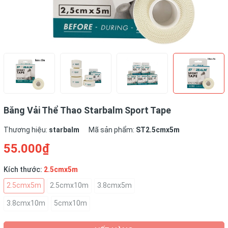
Băng Vải Thể Thao Starbalm Sport Tape
Thương hiệu:
starbalm
Mã sản phẩm:
ST2.5cmx5m
55.000₫
Kích thước:
2.5cmx5m
2.5cmx5m
2.5cmx10m
3.8cmx5m
3.8cmx10m
5cmx10m