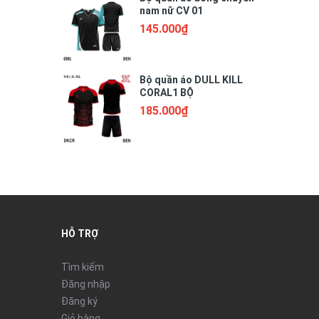
nam nữ CV 01
145.000₫
Bộ quần áo DULL KILL
CORAL1 BỘ
185.000₫
HỖ TRỢ
Tìm kiếm
Đăng nhập
Đăng ký
Giỏ hàng