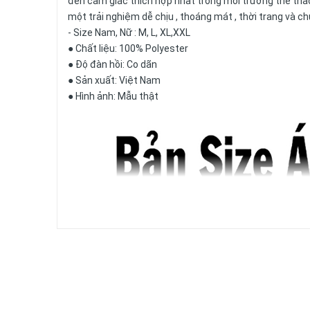
đến cảm giác thích hợp nhất trong môi trường thể tha
một trải nghiệm dễ chịu , thoáng mát , thời trang và c
- Size Nam, Nữ : M, L, XL,XXL
● Chất liệu: 100% Polyester
● Độ đàn hồi: Co dãn
● Sản xuất: Việt Nam
● Hình ảnh: Mẫu thật