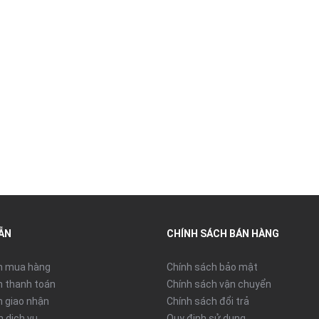
ẪN
CHÍNH SÁCH BÁN HÀNG
n mua hàng
Chính sách bảo mật
 thanh toán
Chính sách vận chuyển
 giao nhận
Chính sách đổi trả
n dịch vụ
Quy định sử dụng