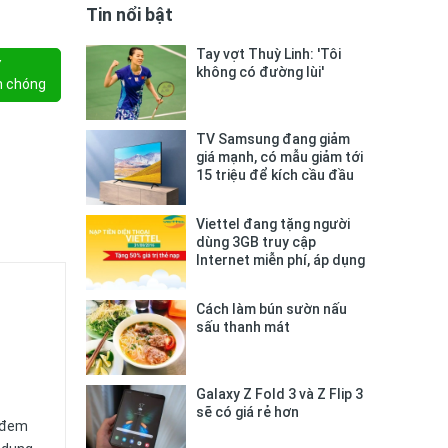
Tin nổi bật
Tay vợt Thuỳ Linh: 'Tôi
Y
không có đường lùi'
h chóng
TV Samsung đang giảm
giá mạnh, có mẫu giảm tới
15 triệu để kích cầu đầu
năm
Viettel đang tặng người
dùng 3GB truy cập
Internet miễn phí, áp dụng
cho tất cả các loại thuê
bao
Cách làm bún sườn nấu
sấu thanh mát
Galaxy Z Fold 3 và Z Flip 3
sẽ có giá rẻ hơn
t đem