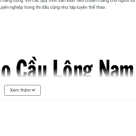
o năng động. Với các quy trình sản xuất tiêu chuẩn mang cho người sử
huyên nghiệp trong thi đấu cũng như tập luyện thể thao .
Xem thêm