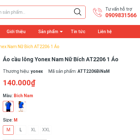
Tư vấn hỗ trợ
0909831566
Giới thiệu
Sản phẩm
Tin tức
Liên hệ
onex Nam Nữ Bích AT2206 1 Áo
Áo cầu lông Yonex Nam Nữ Bích AT2206 1 Áo
Thương hiệu:
yonex
Mã sản phẩm:
ATT2206BiNaM
140.000₫
Màu:
Bích Nam
Size:
M
M
L
XL
XXL