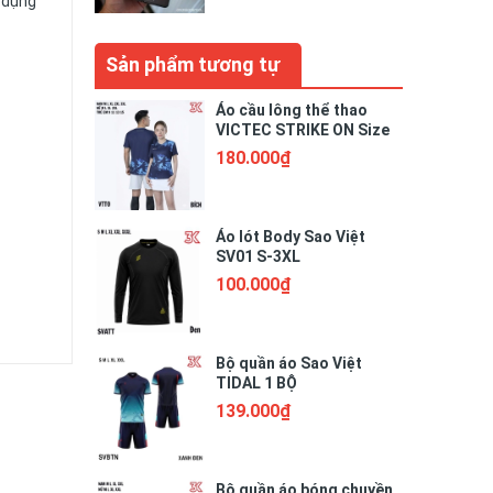
 dụng
Sản phẩm tương tự
Áo cầu lông thể thao
VICTEC STRIKE ON Size
Nam Nữ Trẻ Em
180.000₫
Áo lót Body Sao Việt
SV01 S-3XL
100.000₫
Bộ quần áo Sao Việt
TIDAL 1 BỘ
139.000₫
Bộ quần áo bóng chuyền