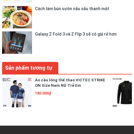
- Thun mè thường không thấm nước và dễ giặt sạch không
Cách làm bún sườn nấu sấu thanh mát
cần thiết giặt quá lâu trong máy.
- Không nên ngâm quần áo lâu trong nước, hoặc để nơi ẩm
mốc.
- Hạn chế sấy khô.
Galaxy Z Fold 3 và Z Flip 3 sẽ có giá rẻ hơn
vải thun mè 4 chiều , thấm hút mồ hôi cực tốt
Thích hợp các môn vận động như: Bóng đá, bóng ném, bóng
chuyền, cầu lông...
Sản phẩm tương tự
Được in theo dây chuyền công nghệ khép kín chuyên nghiệp,
không bong tróc hoặc bạc màu
Áo cầu lông thể thao VICTEC STRIKE
ON Size Nam Nữ Trẻ Em
Vải mè thường bền tuy nhiên để giữ cho màu sắc, chất liệu
180.000₫
luôn sắc nét. Bạn cần lưu ý những điều sau:
- Thun mè thường không thấm nước và dễ giặt sạch không
cần thiết giặt quá lâu trong máy.
- Không nên ngâm quần áo lâu trong nước, hoặc để nơi ẩm
mốc.
- Hạn chế sấy khô.