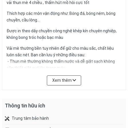
vải thun mè 4 chiều , thấm hút mồ hôi cực tốt
Thích hợp các môn vận động như: Bóng đá, bóng ném, bóng
chuyền, cầu lông...
Được in theo dây chuyền công nghệ khép kín chuyên nghiệp,
không bong tróc hoặc bạc màu
Vải mè thường bền tuy nhiên để giữ cho màu sắc, chất liệu
luôn sắc nét. Bạn cần lưu ý những điều sau:
- Thun mè thường không thấm nước và dễ giặt sạch không
cần thiết giặt quá lâu trong máy.
- Không nên ngâm quần áo lâu trong nước, hoặc để nơi ẩm
Xem thêm
mốc.
- Hạn chế sấy khô.
Áo cầu lông yonex mẩu training
Thông tin hữu ích
Trung tâm bảo hành