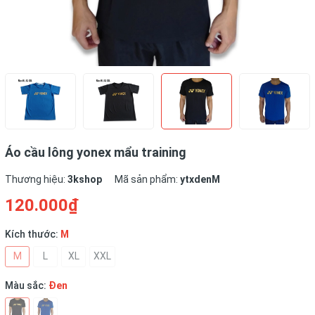
Áo cầu lông yonex mẩu training
Thương hiệu:
3kshop
Mã sản phẩm:
ytxdenM
120.000₫
Kích thước:
M
M
L
XL
XXL
Màu sắc:
Đen