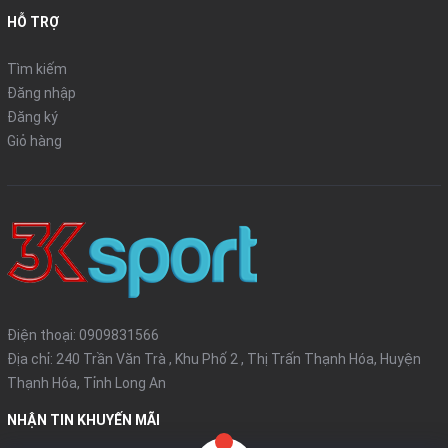
- Không nên ngâm quần áo lâu trong nước, hoặc để nơi ẩm
HỖ TRỢ
mốc.
- Hạn chế sấy khô.
Tìm kiếm
Đăng nhập
Đăng ký
Giỏ hàng
Điện thoại:
0909831566
Địa chỉ: 240 Trần Văn Trà , Khu Phố 2 , Thị Trấn Thạnh Hóa, Huyện
Thạnh Hóa, Tỉnh Long An
NHẬN TIN KHUYẾN MÃI