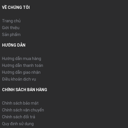
vải thun mè 4 chiều , thấm hút mồ hôi cực tốt
VỀ CHÚNG TÔI
Thích hợp các môn vận động như: Bóng đá, bóng ném, bóng
Trang chủ
chuyền, cầu lông...
Giới thiệu
Sản phẩm
Được in theo dây chuyền công nghệ khép kín chuyên nghiệp,
không bong tróc hoặc bạc màu
HƯỚNG DẪN
Vải mè thường bền tuy nhiên để giữ cho màu sắc, chất liệu
Hướng dẫn mua hàng
luôn sắc nét. Bạn cần lưu ý những điều sau:
Hướng dẫn thanh toán
- Thun mè thường không thấm nước và dễ giặt sạch không
Hướng dẫn giao nhận
cần thiết giặt quá lâu trong máy.
- Không nên ngâm quần áo lâu trong nước, hoặc để nơi ẩm
Điều khoản dịch vụ
mốc.
CHÍNH SÁCH BÁN HÀNG
- Hạn chế sấy khô.
Vải mè thường bền tuy nhiên để giữ cho màu sắc, chất liệu
Chính sách bảo mật
luôn sắc nét. Bạn cần lưu ý những điều sau:
Chính sách vận chuyển
- Thun mè thường không thấm nước và dễ giặt sạch không
Chính sách đổi trả
cần thiết giặt quá lâu trong máy.
Quy định sử dụng