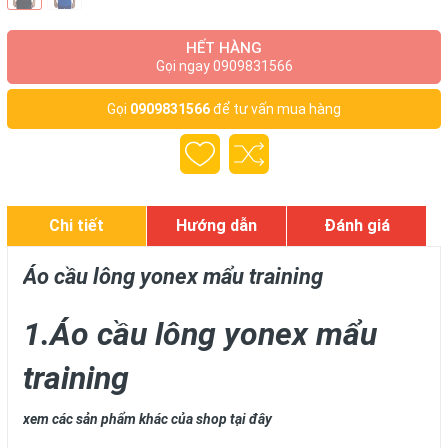
HẾT HÀNG
Gọi ngay 0909831566
Gọi
0909831566
để tư vấn mua hàng
Chi tiết
Hướng dẫn
Đánh giá
Áo cầu lông yonex mẩu training
1.Áo cầu lông yonex mẩu
training
xem các sản phẩm khác của shop tại đây