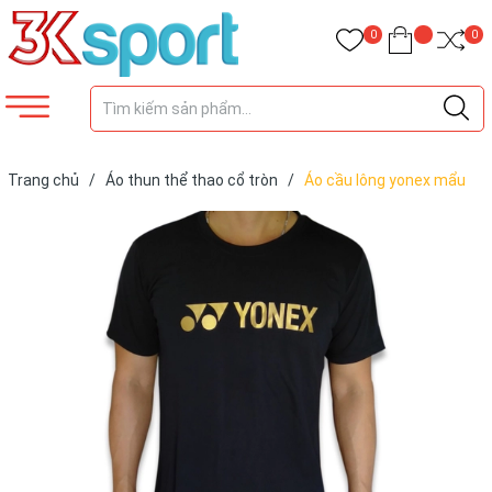
0
0
Trang chủ
/
Áo thun thể thao cổ tròn
/
Áo cầu lông yonex mẩu
training