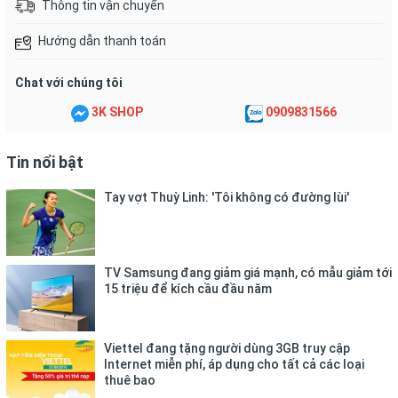
Thông tin vận chuyển
Hướng dẫn thanh toán
Chat với chúng tôi
3K SHOP
0909831566
Tin nổi bật
Áo cầu lông yonex mẩu training
Tay vợt Thuỳ Linh: 'Tôi không có đường lùi'
vải thun mè 4 chiều , thấm hút mồ hôi cực tốt
Thích hợp các môn vận động như: Bóng đá, bóng ném, bóng
TV Samsung đang giảm giá mạnh, có mẫu giảm tới
chuyền, cầu lông...
15 triệu để kích cầu đầu năm
Được in theo dây chuyền công nghệ khép kín chuyên nghiệp,
không bong tróc hoặc bạc màu
Viettel đang tặng người dùng 3GB truy cập
Vải mè thường bền tuy nhiên để giữ cho màu sắc, chất liệu
Internet miễn phí, áp dụng cho tất cả các loại
thuê bao
luôn sắc nét. Bạn cần lưu ý những điều sau: