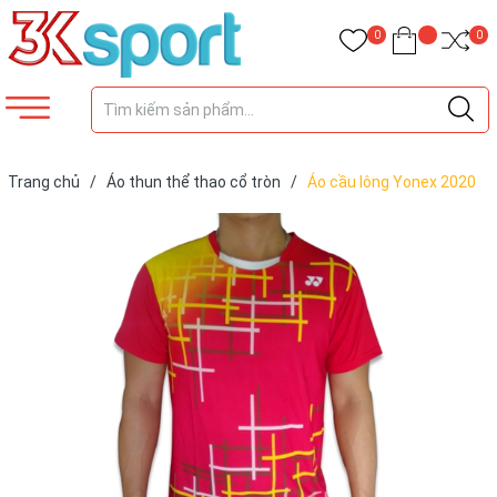
0
0
Trang chủ
/
Áo thun thể thao cổ tròn
/
Áo cầu lông Yonex 2020
Nam Nữ Đỏ AT12