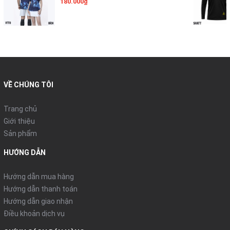
180.000₫
● Độ đàn hồi: Co dãn
● Sản xuất: Việt Nam
● Hình ảnh: Mẫu thật
- LH : 0909831566 có Zalo
- Đ/c : 241 Trần Văn Trà , Khu Phố 2 , Thị Trấn Thạnh Hóa , Long
An
VỀ CHÚNG TÔI
Trang chủ
-Áo cầu lông được sản xuất theo công nghệ cao. Chất liệu
Giới thiệu
100% Polyester thun lạnh đem đến cảm giác thích hợp nhất
Sản phẩm
trong môi trường thể thao năng động. Với các quy trình sản
xuất tiêu chuẩn mang cho người sử dụng một trải nghiệm dễ
HƯỚNG DẪN
chịu , thoáng mát , thời trang và chuyên nghiệp trong thi đấu
cũng như tập luyện thể thao .
Hướng dẫn mua hàng
- Size Nam, Nữ : M, L, XL,XXL
Hướng dẫn thanh toán
● Chất liệu: 100% Polyester
Hướng dẫn giao nhận
● Độ đàn hồi: Co dãn
Điều khoản dịch vụ
● Sản xuất: Việt Nam