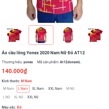
Áo cầu lông Yonex 2020 Nam Nữ Đỏ AT12
Thương hiệu:
yonex
Mã sản phẩm:
At12donamL
140.000₫
Kích thước:
M Nam
M Nam
L Nam
XL Nam
XXL Nam
M Nữ
L Nữ
XL Nữ
XXL Nữ
Màu sắc:
Đỏ