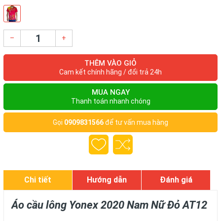
–
+
THÊM VÀO GIỎ
Cam kết chính hãng / đổi trả 24h
MUA NGAY
Thanh toán nhanh chóng
Gọi
0909831566
để tư vấn mua hàng
Chi tiết
Hướng dẫn
Đánh giá
Áo cầu lông Yonex 2020 Nam Nữ Đỏ AT12