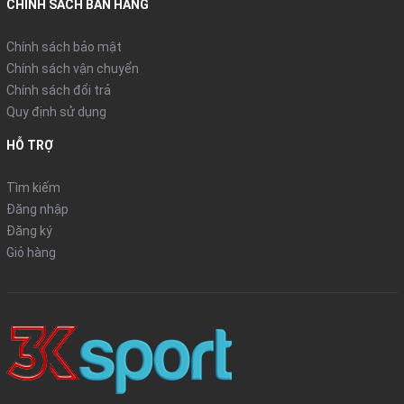
● Hình ảnh: Mẫu thật
CHÍNH SÁCH BÁN HÀNG
- LH : 0909831566 có Zalo
- Đ/c : 241 Trần Văn Trà , Khu Phố 2 , Thị Trấn Thạnh Hóa , Long
Chính sách bảo mật
An
Chính sách vận chuyển
Chính sách đổi trả
Quy định sử dụng
HỖ TRỢ
Tìm kiếm
Đăng nhập
Đăng ký
Giỏ hàng