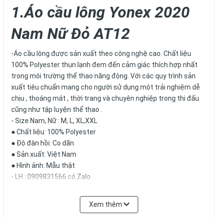
1.Áo cầu lông Yonex 2020
Nam Nữ Đỏ AT12
-Áo cầu lông được sản xuất theo công nghệ cao. Chất liệu
100% Polyester thun lạnh đem đến cảm giác thích hợp nhất
trong môi trường thể thao năng động. Với các quy trình sản
xuất tiêu chuẩn mang cho người sử dụng một trải nghiệm dễ
chịu , thoáng mát , thời trang và chuyên nghiệp trong thi đấu
cũng như tập luyện thể thao .
- Size Nam, Nữ : M, L, XL,XXL
● Chất liệu: 100% Polyester
● Độ đàn hồi: Co dãn
● Sản xuất: Việt Nam
● Hình ảnh: Mẫu thật
- LH : 0909831566 có Zalo
- Đ/c : 241 Trần Văn Trà , Khu Phố 2 , Thị Trấn Thạnh Hóa , Long
An
Xem thêm
Áo cầu lông Yonex 2020 Nam Nữ Đỏ AT12