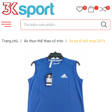
0
0
Trang chủ
/
Áo thun thể thao cổ tròn
/
Áo ba lổ thể thao 2019
Đen