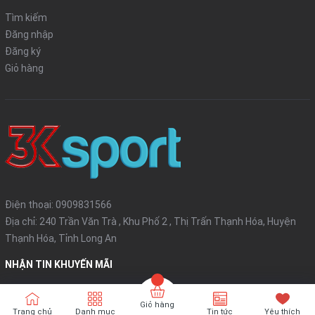
Tìm kiếm
Đăng nhập
Đăng ký
Giỏ hàng
Điện thoại:
0909831566
Địa chỉ: 240 Trần Văn Trà , Khu Phố 2 , Thị Trấn Thạnh Hóa, Huyện
Thạnh Hóa, Tỉnh Long An
NHẬN TIN KHUYẾN MÃI
Đăng ký
Giỏ hàng
Trang chủ
Danh mục
Tin tức
Yêu thích