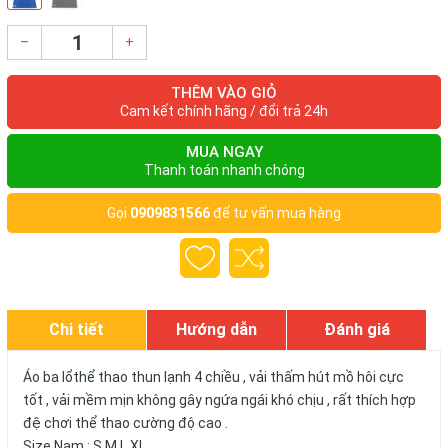
–
+
THÊM VÀO GIỎ
Cam kết chính hãng / đổi trả 24h
MUA NGAY
Thanh toán nhanh chóng
Gọi
0909831566
để tư vấn mua hàng
Chi tiết
Hướng dẫn
Đánh giá
Áo ba lổthể thao thun lạnh 4 chiều , vải thấm hút mồ hôi cực
tốt , vải mềm mịn không gây ngứa ngái khó chịu , rất thích hợp
đệ chơi thể thao cường độ cao .
Size Nam : S,M,L,XL